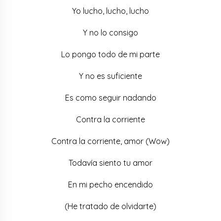
Yo lucho, lucho, lucho
Y no lo consigo
Lo pongo todo de mi parte
Y no es suficiente
Es como seguir nadando
Contra la corriente
Contra la corriente, amor (Wow)
Todavía siento tu amor
En mi pecho encendido
(He tratado de olvidarte)