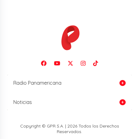
Radio Panamericana
Noticias
Copyright © GPR S.A. | 2026 Todos los Derechos
Reservados.