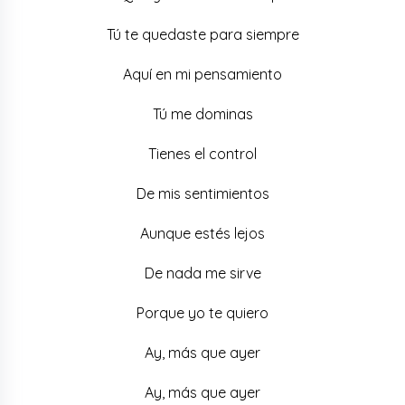
Tú te quedaste para siempre
Aquí en mi pensamiento
Tú me dominas
Tienes el control
De mis sentimientos
Aunque estés lejos
De nada me sirve
Porque yo te quiero
Ay, más que ayer
Ay, más que ayer