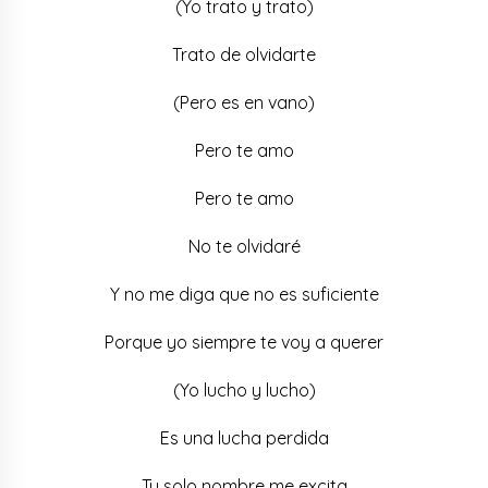
(Yo trato y trato)
Trato de olvidarte
(Pero es en vano)
Pero te amo
Pero te amo
No te olvidaré
Y no me diga que no es suficiente
Porque yo siempre te voy a querer
(Yo lucho y lucho)
Es una lucha perdida
Tu solo nombre me excita