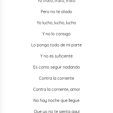
Yo trato, trato, trato
Pero no te olvido
Yo lucho, lucho, lucho
Y no lo consigo
Lo pongo todo de mi parte
Y no es suficiente
Es como seguir nadando
Contra la corriente
Contra la corriente, amor
No hay noche que llegue
Que yo no te sienta aquí