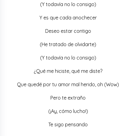
(Y todavía no lo consigo)
Y es que cada anochecer
Deseo estar contigo
(He tratado de olvidarte)
(Y todavía no lo consigo)
¿Qué me hiciste, qué me diste?
Que quedé por tu amor mal herido, oh (Wow)
Pero te extraño
(¡Ay, cómo lucho!)
Te sigo pensando