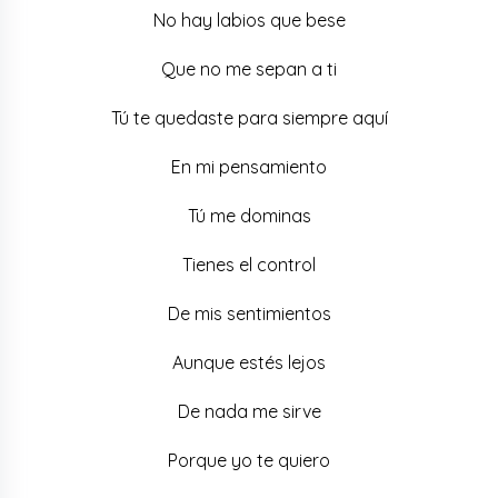
No hay labios que bese
Que no me sepan a ti
Tú te quedaste para siempre aquí
En mi pensamiento
Tú me dominas
Tienes el control
De mis sentimientos
Aunque estés lejos
De nada me sirve
Porque yo te quiero