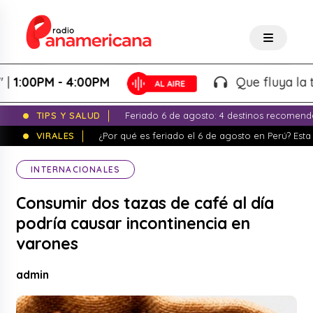
00PM - 4:00PM
Que fluya la tarde!
TIPS Y SALUD
Feriado 6 de agosto: 4 destinos recomend
VIRALES
¿Por qué es feriado el 6 de agosto en Perú? Esta 
INTERNACIONALES
Consumir dos tazas de café al día
podría causar incontinencia en
varones
admin