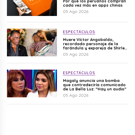
Por qué los peruanos compran
cada vez más en apps chinas
05 Ago 2026
ESPECTÁCULOS
Muere Víctor Angobaldo,
recordado personaje de la
farándula y expareja de Shirley
Cherres
05 Ago 2026
ESPECTÁCULOS
Magaly anuncia una bomba
que contradeciría comunicado
de La Bella Luz: “Hay un audio”
05 Ago 2026