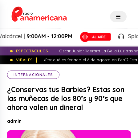
rcel |
9:00AM - 12:00PM
Splash! -
ESPECTÁCULOS
Óscar Junior liderará La Bella Luz tras 
VIRALES
¿Por qué es feriado el 6 de agosto en Perú? Esta 
INTERNACIONALES
¿Conservas tus Barbies? Estas son
las muñecas de los 80’s y 90’s que
ahora valen un dineral
admin