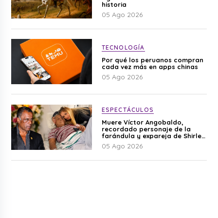
historia
05 Ago 2026
TECNOLOGÍA
Por qué los peruanos compran
cada vez más en apps chinas
05 Ago 2026
ESPECTÁCULOS
Muere Víctor Angobaldo,
recordado personaje de la
farándula y expareja de Shirley
Cherres
05 Ago 2026