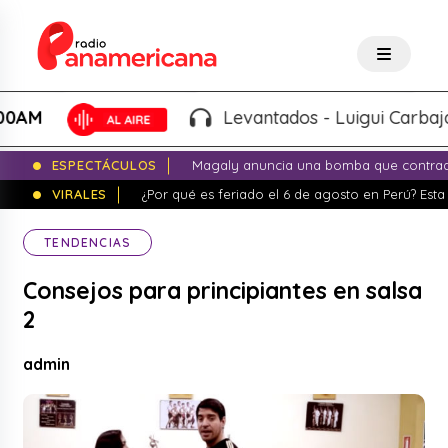
Levantados - Luigui Carbajal y L
ESPECTÁCULOS
Magaly anuncia una bomba que contrade
VIRALES
¿Por qué es feriado el 6 de agosto en Perú? Esta 
TENDENCIAS
Consejos para principiantes en salsa
2
admin