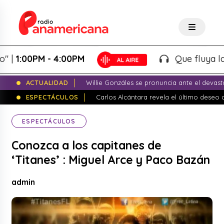
:00PM - 4:00PM
Que fluya la tard
ACTUALIDAD
Willie Gonzáles se pronuncia ante el devas
ESPECTÁCULOS
Carlos Alcántara revela el último dese
ESPECTÁCULOS
Conozca a los capitanes de
‘Titanes’ : Miguel Arce y Paco Bazán
admin