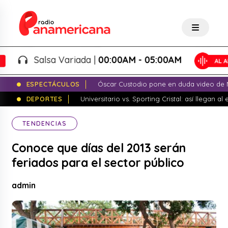
Salsa Variada |
00:00AM - 05:00AM
ESPECTÁCULOS
Óscar Custodio pone en duda video de N
DEPORTES
Universitario vs. Sporting Cristal: así llegan a
TENDENCIAS
Conoce que días del 2013 serán
feriados para el sector público
admin