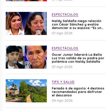
ESPECTÁCULOS
Naldy Saldaña niega relación
con César Sánchez y evalúa
denunciar a su esposa: “Es una
difamación”
07 Ago 2026
ESPECTÁCULOS
Óscar Junior liderará La Bella
Luz tras salida de su padre por
polémica con Naldy Saldaña
07 Ago 2026
TIPS Y SALUD
Feriado 6 de agosto: 4 destinos
recomendados para disfrutar
el descanso
06 Ago 2026