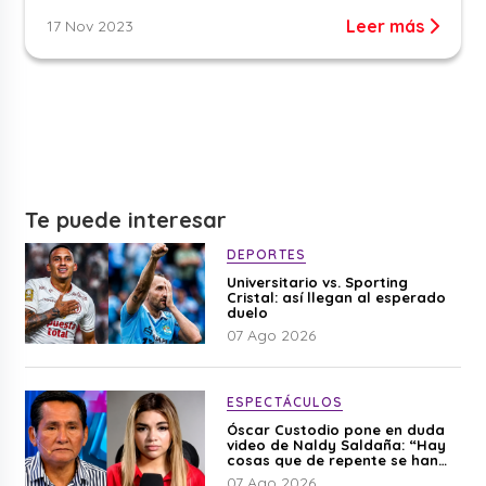
Leer más
17 Nov 2023
Te puede interesar
DEPORTES
Universitario vs. Sporting
Cristal: así llegan al esperado
duelo
07 Ago 2026
ESPECTÁCULOS
Óscar Custodio pone en duda
video de Naldy Saldaña: “Hay
cosas que de repente se han
editado”
07 Ago 2026