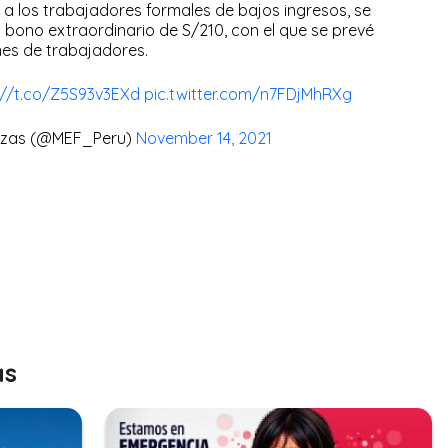
 a los trabajadores formales de bajos ingresos, se
 bono extraordinario de S/210, con el que se prevé
ones de trabajadores.
://t.co/Z5S93v3EXd
pic.twitter.com/n7FDjMhRXg
anzas (@MEF_Peru)
November 14, 2021
as