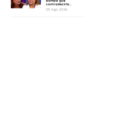
bomba que
contradeciría
comunicado de La
05 Ago 2026
Bella Luz: “Hay un
audio”