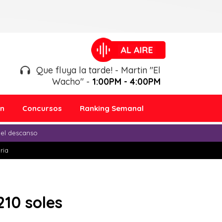
Que fluya la tarde! - Martin "El
Wacho" -
1:00PM - 4:00PM
ón
Concursos
Ranking Semanal
 el descanso
ria
210 soles