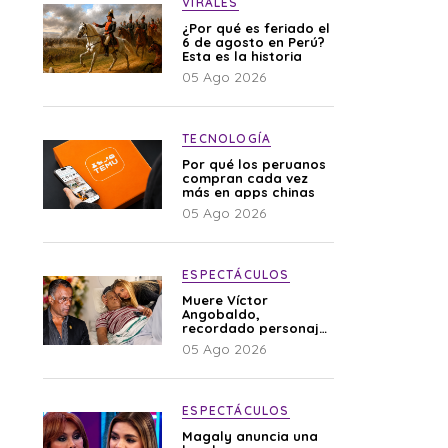
VIRALES
¿Por qué es feriado el
6 de agosto en Perú?
Esta es la historia
05 Ago 2026
TECNOLOGÍA
Por qué los peruanos
compran cada vez
más en apps chinas
05 Ago 2026
ESPECTÁCULOS
Muere Víctor
Angobaldo,
recordado personaje
de la farándula y
05 Ago 2026
expareja de Shirley
Cherres
ESPECTÁCULOS
Magaly anuncia una