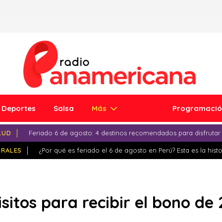
Deportes
Salsa
Más
Programaci
LUD
Feriado 6 de agosto: 4 destinos recomendados para disfrutar
IRALES
¿Por qué es feriado el 6 de agosto en Perú? Esta es la histo
sitos para recibir el bono de 