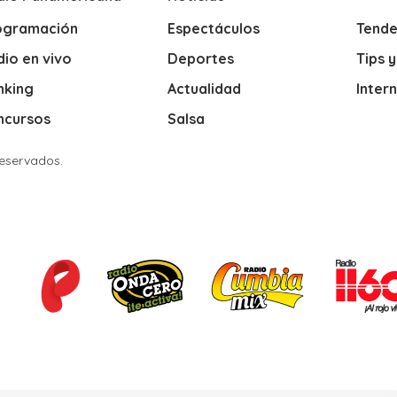
ogramación
Espectáculos
Tende
io en vivo
Deportes
Tips 
nking
Actualidad
Inter
ncursos
Salsa
Reservados.