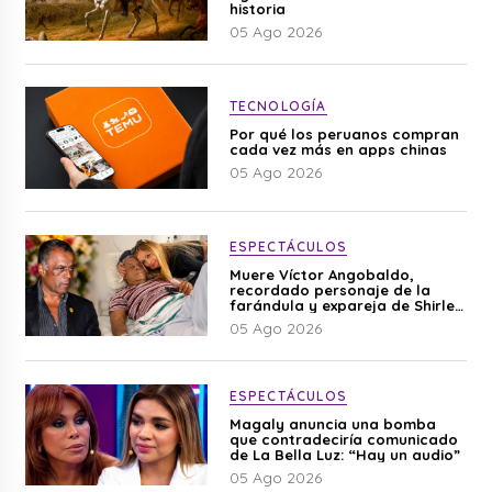
historia
05 Ago 2026
TECNOLOGÍA
Por qué los peruanos compran
cada vez más en apps chinas
05 Ago 2026
ESPECTÁCULOS
Muere Víctor Angobaldo,
recordado personaje de la
farándula y expareja de Shirley
Cherres
05 Ago 2026
ESPECTÁCULOS
Magaly anuncia una bomba
que contradeciría comunicado
de La Bella Luz: “Hay un audio”
05 Ago 2026