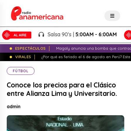
Salsa 90's |
5:00AM - 6:00AM
ESPECTÁCULOS
Magaly anuncia una bomba que contrade
VIRALES
¿Por qué es feriado el 6 de agosto en Perú? Esta 
FÚTBOL
Conoce los precios para el Clásico
entre Alianza Lima y Universitario.
admin