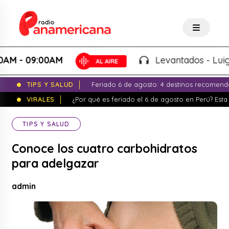
 09:00AM
Levantados - Luigui Car
TIPS Y SALUD
Feriado 6 de agosto: 4 destinos recomend
VIRALES
¿Por qué es feriado el 6 de agosto en Perú? Esta 
TIPS Y SALUD
Conoce los cuatro carbohidratos
para adelgazar
admin