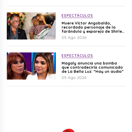
ESPECTÁCULOS
Muere Víctor Angobaldo,
recordado personaje de la
farándula y expareja de Shirley
Cherres
05 Ago 2026
ESPECTÁCULOS
Magaly anuncia una bomba
que contradeciría comunicado
de La Bella Luz: “Hay un audio”
05 Ago 2026