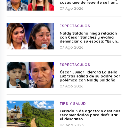
cosas que de repente se han
editado”
07 Ago 2026
ESPECTÁCULOS
Naldy Saldaña niega relación
con César Sánchez y evalúa
denunciar a su esposa: “Es una
difamación”
07 Ago 2026
ESPECTÁCULOS
Óscar Junior liderará La Bella
Luz tras salida de su padre por
polémica con Naldy Saldaña
07 Ago 2026
TIPS Y SALUD
Feriado 6 de agosto: 4 destinos
recomendados para disfrutar
el descanso
06 Ago 2026