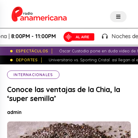
8:00PM - 11:00PM
Noches de Fanta
ESPECTÁCULOS
Óscar Custodio pone en duda video de N
DEPORTES
Universitario vs. Sporting Cristal: así llegan a
INTERNACIONALES
Conoce las ventajas de la Chia, la
‘super semilla’
admin