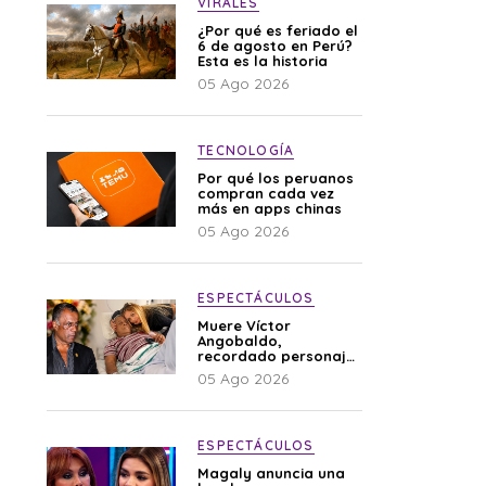
VIRALES
¿Por qué es feriado el
6 de agosto en Perú?
Esta es la historia
05 Ago 2026
TECNOLOGÍA
Por qué los peruanos
compran cada vez
más en apps chinas
05 Ago 2026
ESPECTÁCULOS
Muere Víctor
Angobaldo,
recordado personaje
de la farándula y
05 Ago 2026
expareja de Shirley
Cherres
ESPECTÁCULOS
Magaly anuncia una