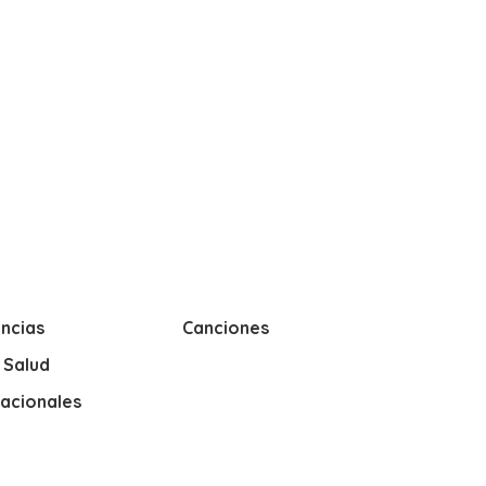
ncias
Canciones
y Salud
nacionales