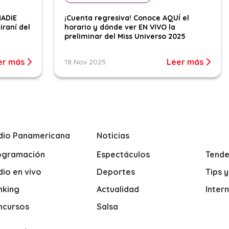
NADIE
¡Cuenta regresiva! Conoce AQUÍ el
iraní del
horario y dónde ver EN VIVO la
preliminar del Miss Universo 2025
er más
Leer más
18 Nov 2025
dio Panamericana
Noticias
ogramación
Espectáculos
Tende
io en vivo
Deportes
Tips 
nking
Actualidad
Inter
ncursos
Salsa