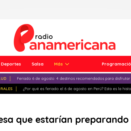
Deportes
Salsa
Más
Programaci
LUD
Feriado 6 de agosto: 4 destinos recomendados para disfrutar
IRALES
¿Por qué es feriado el 6 de agosto en Perú? Esta es la histo
esa que estarían preparando 