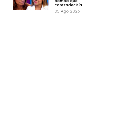
bomba que
contradeciría
comunicado de La
05 Ago 2026
Bella Luz: “Hay un
audio”