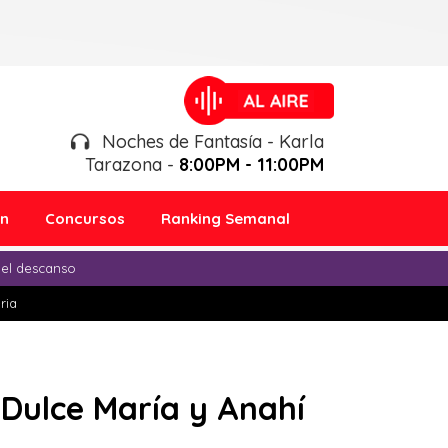
Noches de Fantasía - Karla
Tarazona -
8:00PM - 11:00PM
ón
Concursos
Ranking Semanal
 el descanso
ria
Dulce María y Anahí