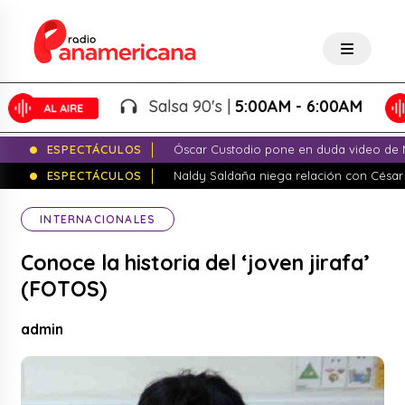
Salsa 90's |
5:00AM - 6:00AM
ESPECTÁCULOS
Óscar Custodio pone en duda video de N
ESPECTÁCULOS
Naldy Saldaña niega relación con César
INTERNACIONALES
Conoce la historia del ‘joven jirafa’
(FOTOS)
admin