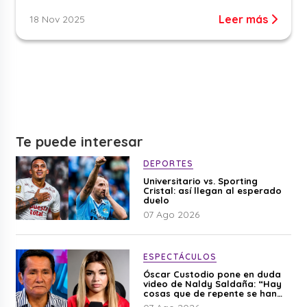
Leer más
18 Nov 2025
Te puede interesar
DEPORTES
Universitario vs. Sporting
Cristal: así llegan al esperado
duelo
07 Ago 2026
ESPECTÁCULOS
Óscar Custodio pone en duda
video de Naldy Saldaña: “Hay
cosas que de repente se han
editado”