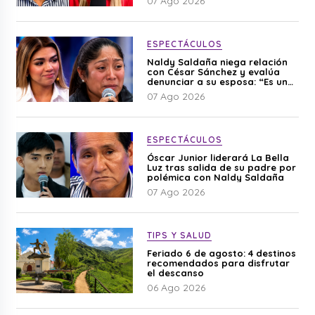
07 Ago 2026
ESPECTÁCULOS
Naldy Saldaña niega relación
con César Sánchez y evalúa
denunciar a su esposa: “Es una
difamación”
07 Ago 2026
ESPECTÁCULOS
Óscar Junior liderará La Bella
Luz tras salida de su padre por
polémica con Naldy Saldaña
07 Ago 2026
TIPS Y SALUD
Feriado 6 de agosto: 4 destinos
recomendados para disfrutar
el descanso
06 Ago 2026