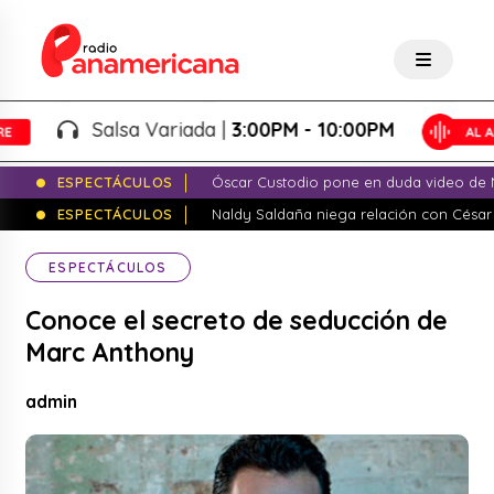
Salsa Variada |
3:00PM - 10:00PM
ESPECTÁCULOS
Óscar Custodio pone en duda video de N
ESPECTÁCULOS
Naldy Saldaña niega relación con César
ESPECTÁCULOS
Conoce el secreto de seducción de
Marc Anthony
admin