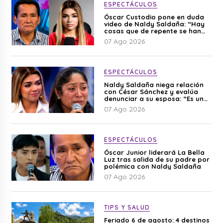
ESPECTÁCULOS
Óscar Custodio pone en duda
video de Naldy Saldaña: “Hay
cosas que de repente se han
editado”
07 Ago 2026
ESPECTÁCULOS
Naldy Saldaña niega relación
con César Sánchez y evalúa
denunciar a su esposa: “Es una
difamación”
07 Ago 2026
ESPECTÁCULOS
Óscar Junior liderará La Bella
Luz tras salida de su padre por
polémica con Naldy Saldaña
07 Ago 2026
TIPS Y SALUD
Feriado 6 de agosto: 4 destinos