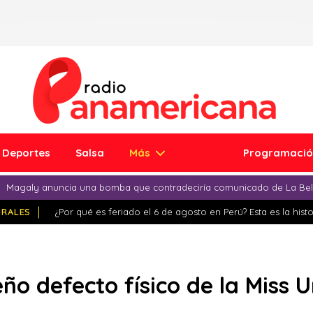
Deportes
Salsa
Más
Programaci
Magaly anuncia una bomba que contradeciría comunicado de La Bell
IRALES
¿Por qué es feriado el 6 de agosto en Perú? Esta es la histo
ño defecto físico de la Miss 