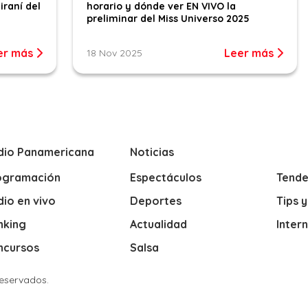
iraní del
horario y dónde ver EN VIVO la
preliminar del Miss Universo 2025
er más
Leer más
18 Nov 2025
dio Panamericana
Noticias
ogramación
Espectáculos
Tende
io en vivo
Deportes
Tips 
nking
Actualidad
Inter
ncursos
Salsa
Reservados.