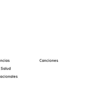
ncias
Canciones
y Salud
nacionales