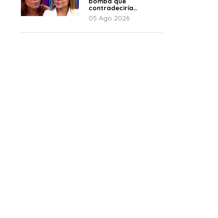
bomba que
contradeciría
comunicado de La
05 Ago 2026
Bella Luz: “Hay un
audio”