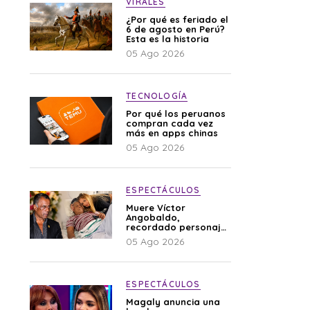
VIRALES
¿Por qué es feriado el
6 de agosto en Perú?
Esta es la historia
05 Ago 2026
TECNOLOGÍA
Por qué los peruanos
compran cada vez
más en apps chinas
05 Ago 2026
ESPECTÁCULOS
Muere Víctor
Angobaldo,
recordado personaje
de la farándula y
05 Ago 2026
expareja de Shirley
Cherres
ESPECTÁCULOS
Magaly anuncia una