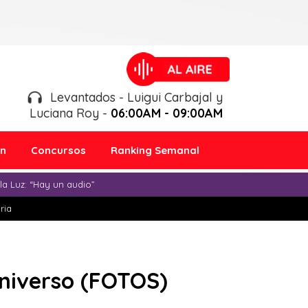
Levantados - Luigui Carbajal y
Luciana Roy -
06:00AM - 09:00AM
ón
Concursos
Ranking Semanal
a Luz: “Hay un audio”
ria
Universo (FOTOS)