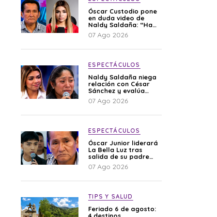
Óscar Custodio pone
en duda video de
Naldy Saldaña: “Hay
cosas que de repente
07 Ago 2026
se han editado”
ESPECTÁCULOS
Naldy Saldaña niega
relación con César
Sánchez y evalúa
denunciar a su
07 Ago 2026
esposa: “Es una
difamación”
ESPECTÁCULOS
Óscar Junior liderará
La Bella Luz tras
salida de su padre
por polémica con
07 Ago 2026
Naldy Saldaña
TIPS Y SALUD
Feriado 6 de agosto:
4 destinos