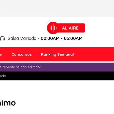
Salsa Variada -
00:00AM - 05:00AM
ón
Concursos
Ranking Semanal
e repente se han editado”
duelo
nimo