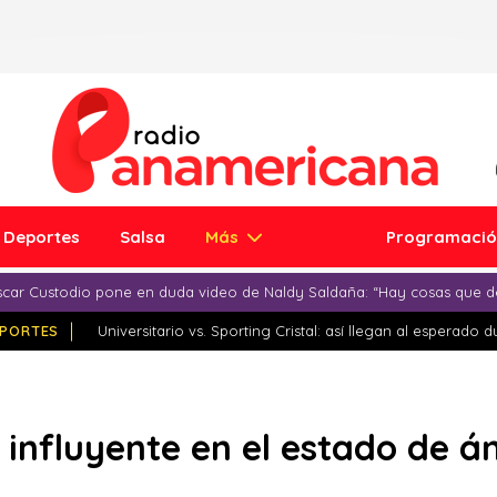
Deportes
Salsa
Más
Programaci
car Custodio pone en duda video de Naldy Saldaña: “Hay cosas que d
PORTES
Universitario vs. Sporting Cristal: así llegan al esperado 
 influyente en el estado de á