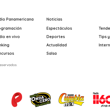
dio Panamericana
Noticias
ogramación
Espectáculos
Tende
io en vivo
Deportes
Tips 
nking
Actualidad
Inter
ncursos
Salsa
Reservados.