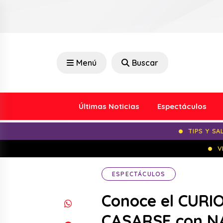
Menú
Buscar
Últimas Noticias
Espectáculos
TIPS Y SA
V
ESPECTÁCULOS
Conoce el CUR
CASARSE con N