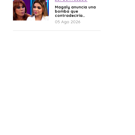
Magaly anuncia una
bomba que
contradeciría
comunicado de La
05 Ago 2026
Bella Luz: “Hay un
audio”