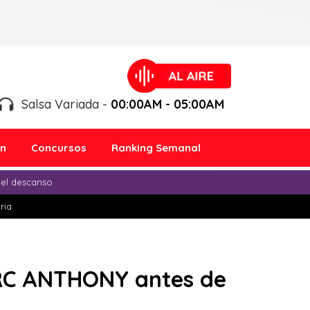
Salsa Variada -
00:00AM - 05:00AM
ón
Concursos
Ranking Semanal
 el descanso
ria
RC ANTHONY antes de