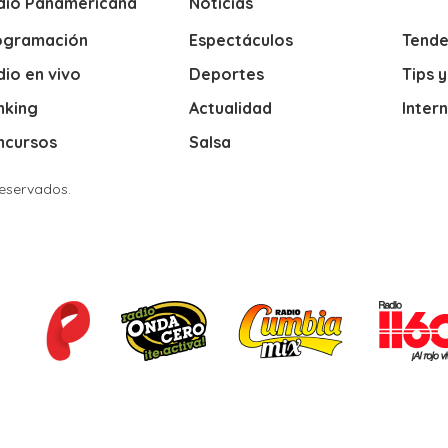
dio Panamericana
Noticias
ogramación
Espectáculos
Tende
io en vivo
Deportes
Tips 
nking
Actualidad
Inter
ncursos
Salsa
Reservados.