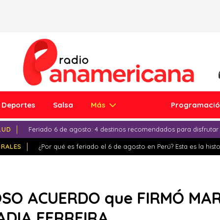
Deportes
Salsa
Más
Programaci
LUD
Feriado 6 de agosto: 4 destinos recomendados para disfrutar
IRALES
¿Por qué es feriado el 6 de agosto en Perú? Esta es la histo
IOSO ACUERDO que FIRMÓ MA
ADIA FERREIRA