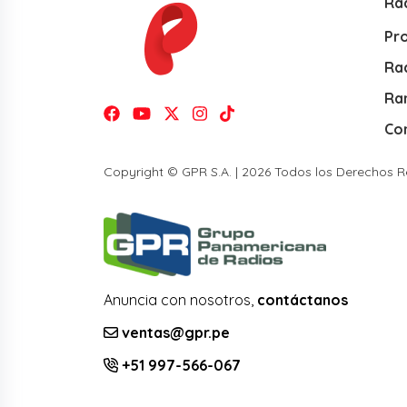
Ra
Pr
Rad
Ra
Co
Copyright © GPR S.A. | 2026 Todos los Derechos 
Anuncia con nosotros,
contáctanos
ventas@gpr.pe
+51 997-566-067