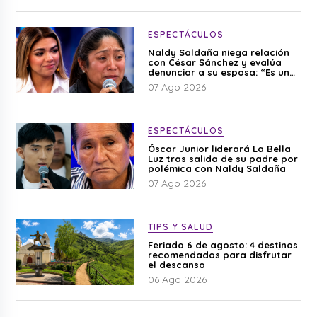
ESPECTÁCULOS
Naldy Saldaña niega relación
con César Sánchez y evalúa
denunciar a su esposa: “Es una
difamación”
07 Ago 2026
ESPECTÁCULOS
Óscar Junior liderará La Bella
Luz tras salida de su padre por
polémica con Naldy Saldaña
07 Ago 2026
TIPS Y SALUD
Feriado 6 de agosto: 4 destinos
recomendados para disfrutar
el descanso
06 Ago 2026