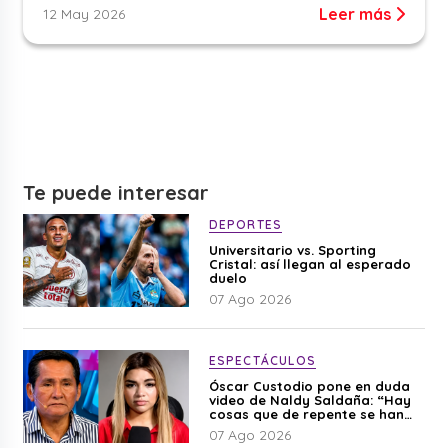
Leer más
12 May 2026
Te puede interesar
DEPORTES
Universitario vs. Sporting
Cristal: así llegan al esperado
duelo
07 Ago 2026
ESPECTÁCULOS
Óscar Custodio pone en duda
video de Naldy Saldaña: “Hay
cosas que de repente se han
editado”
07 Ago 2026