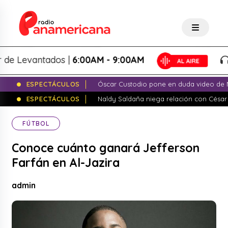
 Levantados |
6:00AM - 9:00AM
L
ESPECTÁCULOS
Óscar Custodio pone en duda video de N
ESPECTÁCULOS
Naldy Saldaña niega relación con César
FÚTBOL
Conoce cuánto ganará Jefferson
Farfán en Al-Jazira
admin