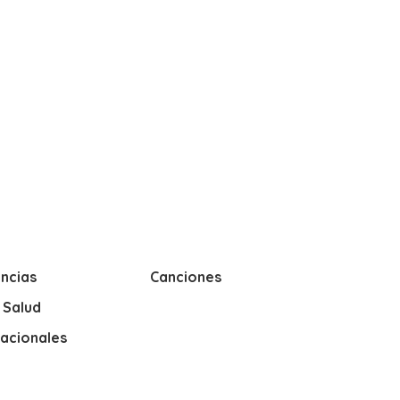
ncias
Canciones
y Salud
nacionales