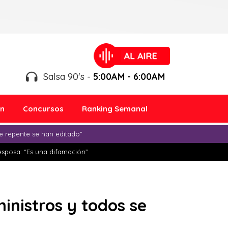
Salsa 90's -
5:00AM - 6:00AM
ón
Concursos
Ranking Semanal
e repente se han editado”
esposa: “Es una difamación”
inistros y todos se