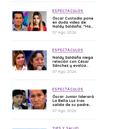
ESPECTÁCULOS
Óscar Custodio pone
en duda video de
Naldy Saldaña: “Hay
cosas que de repente
07 Ago 2026
se han editado”
ESPECTÁCULOS
Naldy Saldaña niega
relación con César
Sánchez y evalúa
denunciar a su
07 Ago 2026
esposa: “Es una
difamación”
ESPECTÁCULOS
Óscar Junior liderará
La Bella Luz tras
salida de su padre
por polémica con
07 Ago 2026
Naldy Saldaña
TIPS Y SALUD