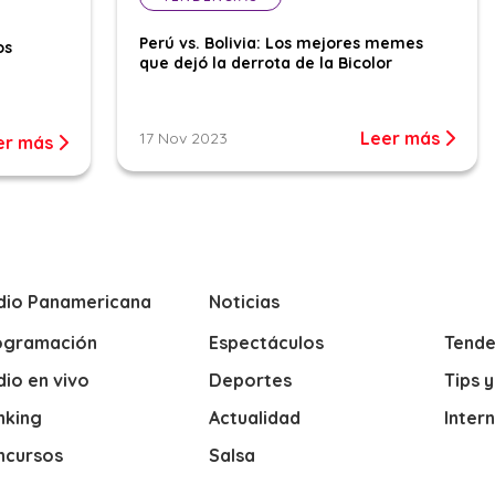
Perú vs. Bolivia: Los mejores memes
os
que dejó la derrota de la Bicolor
Leer más
17 Nov 2023
er más
dio Panamericana
Noticias
ogramación
Espectáculos
Tende
io en vivo
Deportes
Tips 
nking
Actualidad
Inter
ncursos
Salsa