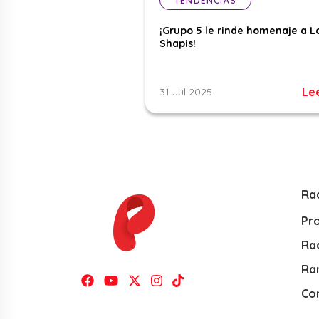
TENDENCIAS
¡Grupo 5 le rinde homenaje a L
Shapis!
Le
31 Jul 2025
Ra
Pr
Rad
Ra
Co