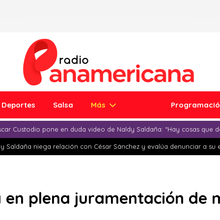
Deportes
Salsa
Más
Programaci
car Custodio pone en duda video de Naldy Saldaña: “Hay cosas que d
y Saldaña niega relación con César Sánchez y evalúa denunciar a su 
 en plena juramentación de m