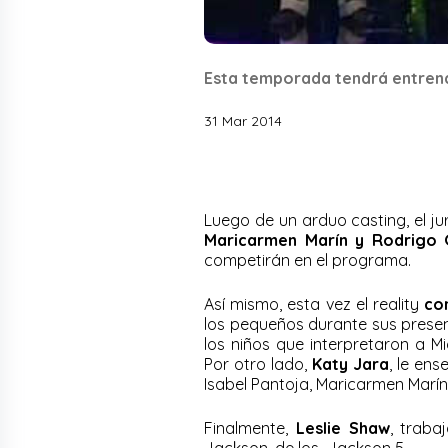
Esta temporada tendrá entrena
31 Mar 2014
Luego de un arduo casting, el j
Maricarmen Marín y Rodrigo G
competirán en el programa.
Así mismo, esta vez el reality
co
los pequeños durante sus prese
los niños que interpretaron a M
Por otro lado,
Katy Jara
, le en
Isabel Pantoja, Maricarmen Marí
Finalmente,
Leslie Shaw
, traba
Jackson, de los Jackson 5.