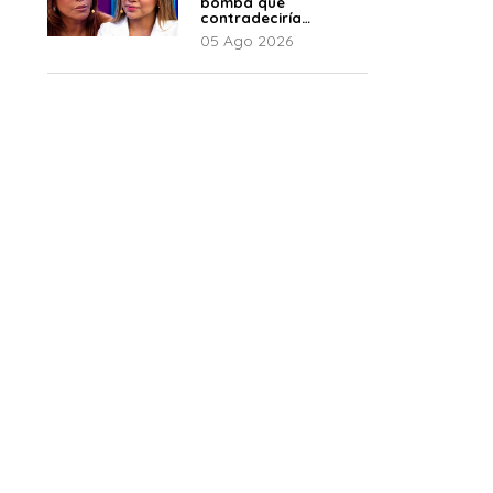
bomba que
contradeciría
comunicado de La
05 Ago 2026
Bella Luz: “Hay un
audio”