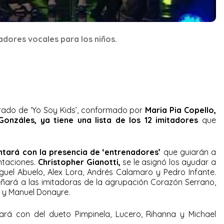
dores vocales para los niños.
urado de ‘Yo Soy Kids’, conformado por
Maria Pia Copello,
onzáles, ya tiene una lista de los 12 imitadores
que
ntará con la presencia de ‘entrenadores’
que guiarán a
ntaciones.
Christopher Gianotti,
se le asignó los ayudar a
iguel Abuelo, Alex Lora, Andrés Calamaro y Pedro Infante.
señará a las imitadoras de la agrupación Corazón Serrano,
n y Manuel Donayre.
jará con del dueto Pimpinela, Lucero, Rihanna y Michael