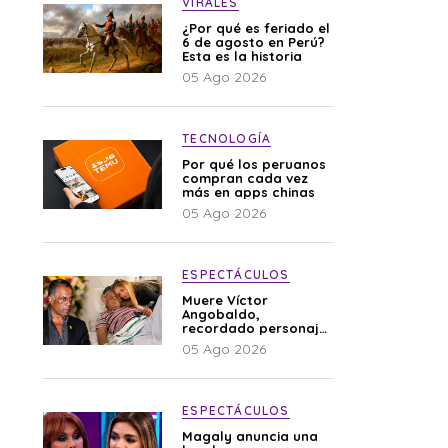
VIRALES
¿Por qué es feriado el
6 de agosto en Perú?
Esta es la historia
05 Ago 2026
TECNOLOGÍA
Por qué los peruanos
compran cada vez
más en apps chinas
05 Ago 2026
ESPECTÁCULOS
Muere Víctor
Angobaldo,
recordado personaje
de la farándula y
05 Ago 2026
expareja de Shirley
Cherres
ESPECTÁCULOS
Magaly anuncia una