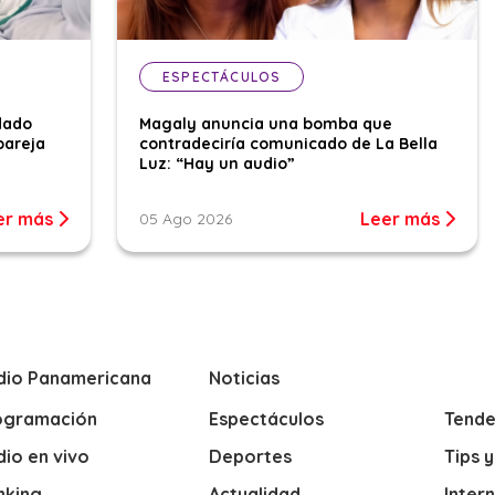
ESPECTÁCULOS
dado
Magaly anuncia una bomba que
pareja
contradeciría comunicado de La Bella
Luz: “Hay un audio”
er más
Leer más
05 Ago 2026
dio Panamericana
Noticias
ogramación
Espectáculos
Tende
io en vivo
Deportes
Tips 
nking
Actualidad
Inter