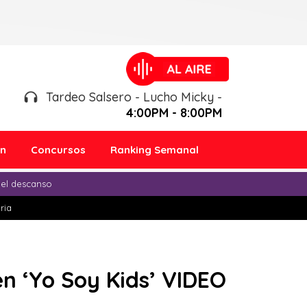
Tardeo Salsero - Lucho Micky -
4:00PM - 8:00PM
ón
Concursos
Ranking Semanal
 el descanso
ria
en ‘Yo Soy Kids’ VIDEO