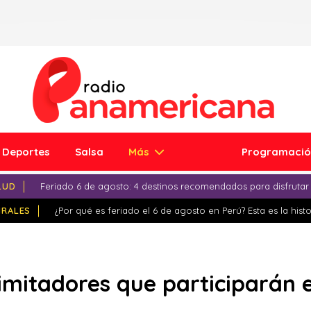
Deportes
Salsa
Más
Programaci
LUD
Feriado 6 de agosto: 4 destinos recomendados para disfrutar
IRALES
¿Por qué es feriado el 6 de agosto en Perú? Esta es la histo
 imitadores que participarán 