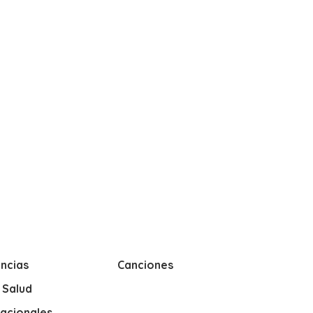
ncias
Canciones
y Salud
nacionales