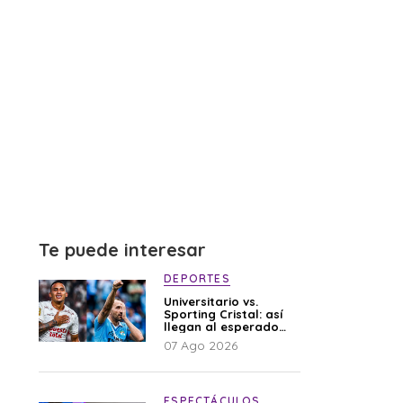
Te puede interesar
DEPORTES
Universitario vs.
Sporting Cristal: así
llegan al esperado
duelo
07 Ago 2026
ESPECTÁCULOS