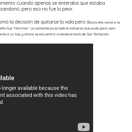
momento cuando apenas se enteraba que estaba
andonó, pero eso no fue lo peor.
mó la decisión de quitarse la vida pero a
hora ella volvió a la
eña hija ‘Marimar’. La cantante puso todo el esfuerzo que pudo para salir
nte a su hija y ahora se encuentra viviendo el éxito de Son Tentación.