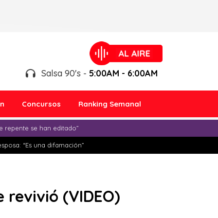
Salsa 90's -
5:00AM - 6:00AM
ón
Concursos
Ranking Semanal
e repente se han editado”
esposa: “Es una difamación”
e revivió (VIDEO)