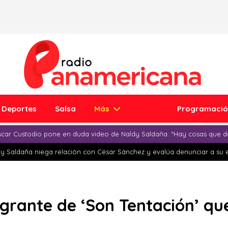
Deportes
Salsa
Más
Programaci
car Custodio pone en duda video de Naldy Saldaña: “Hay cosas que d
y Saldaña niega relación con César Sánchez y evalúa denunciar a su 
egrante de ‘Son Tentación’ qu