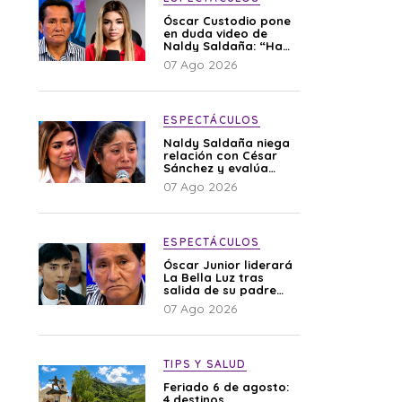
Óscar Custodio pone
en duda video de
Naldy Saldaña: “Hay
cosas que de repente
07 Ago 2026
se han editado”
ESPECTÁCULOS
Naldy Saldaña niega
relación con César
Sánchez y evalúa
denunciar a su
07 Ago 2026
esposa: “Es una
difamación”
ESPECTÁCULOS
Óscar Junior liderará
La Bella Luz tras
salida de su padre
por polémica con
07 Ago 2026
Naldy Saldaña
TIPS Y SALUD
Feriado 6 de agosto:
4 destinos