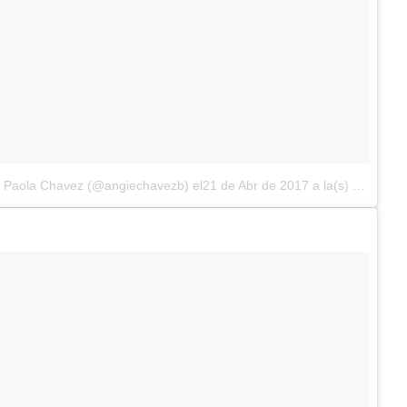
ie Paola Chavez (@angiechavezb)
el21 de Abr de 2017 a la(s) 11:22 PDT