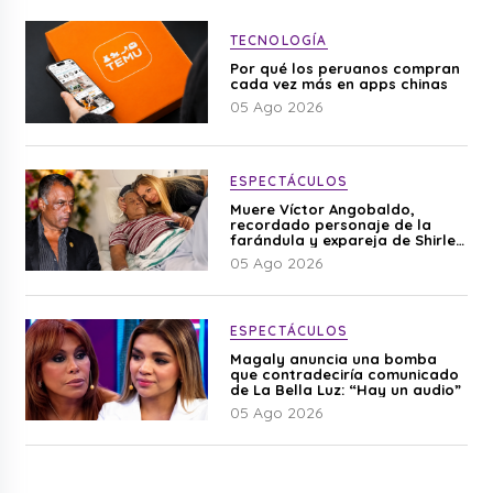
TECNOLOGÍA
Por qué los peruanos compran
cada vez más en apps chinas
05 Ago 2026
ESPECTÁCULOS
Muere Víctor Angobaldo,
recordado personaje de la
farándula y expareja de Shirley
Cherres
05 Ago 2026
ESPECTÁCULOS
Magaly anuncia una bomba
que contradeciría comunicado
de La Bella Luz: “Hay un audio”
05 Ago 2026