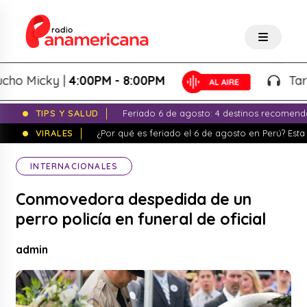
 Micky |
4:00PM - 8:00PM
Tardeo 
TIPS Y SALUD
Feriado 6 de agosto: 4 destinos recomend
VIRALES
¿Por qué es feriado el 6 de agosto en Perú? Esta 
INTERNACIONALES
Conmovedora despedida de un
perro policía en funeral de oficial
admin