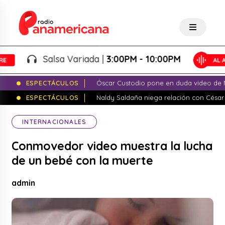
Salsa Variada |
3:00PM - 10:00PM
ESPECTÁCULOS
Óscar Custodio pone en duda video de N
ESPECTÁCULOS
Naldy Saldaña niega relación con César
INTERNACIONALES
Conmovedor video muestra la lucha
de un bebé con la muerte
admin