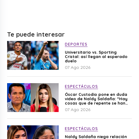
Te puede interesar
DEPORTES
Universitario vs. Sporting
Cristal: así llegan al esperado
duelo
07 Ago 2026
ESPECTÁCULOS
Óscar Custodio pone en duda
video de Naldy Saldaña: “Hay
cosas que de repente se han
editado”
07 Ago 2026
ESPECTÁCULOS
Naldy Saldaña niega relación