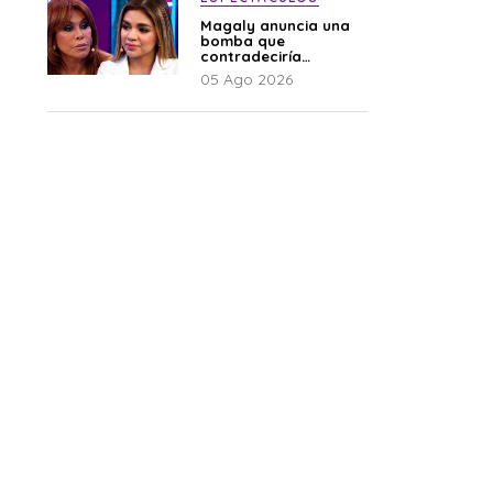
Magaly anuncia una
bomba que
contradeciría
comunicado de La
05 Ago 2026
Bella Luz: “Hay un
audio”