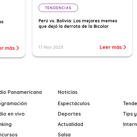
TENDENCIAS
Perú vs. Bolivia: Los mejores memes
os
que dejó la derrota de la Bicolor
Leer más
17 Nov 2023
er más
dio Panamericana
Noticias
ogramación
Espectáculos
Tende
io en vivo
Deportes
Tips 
nking
Actualidad
Inter
ncursos
Salsa