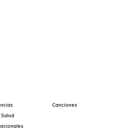
ncias
Canciones
y Salud
nacionales