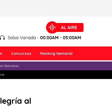
Salsa Variada -
00:00AM - 05:00AM
ón
Concursos
Ranking Semanal
 el descanso
ria
egría al