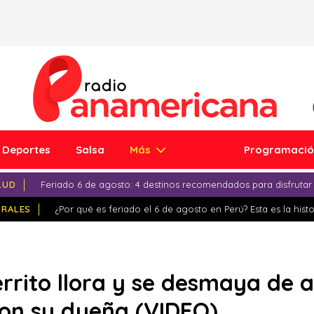
Deportes
Salsa
Más
Programaci
LUD
Feriado 6 de agosto: 4 destinos recomendados para disfrutar
IRALES
¿Por qué es feriado el 6 de agosto en Perú? Esta es la histo
rito llora y se desmaya de al
con su dueña (VIDEO)