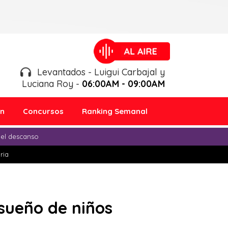
Levantados - Luigui Carbajal y
Luciana Roy -
06:00AM - 09:00AM
ón
Concursos
Ranking Semanal
 el descanso
ria
sueño de niños