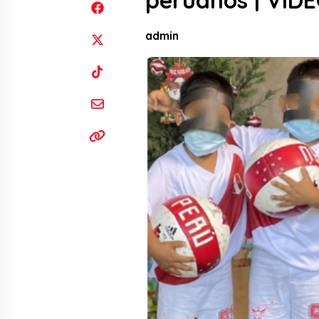
peruanos | VID
admin