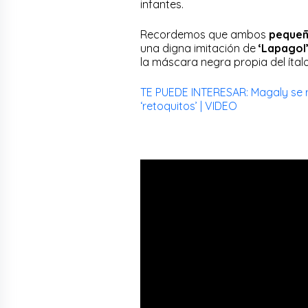
infantes.
Recordemos que ambos
peque
una digna imitación de
‘Lapagol
la máscara negra propia del ítal
TE PUEDE INTERESAR: Magaly se rí
‘retoquitos’ | VIDEO