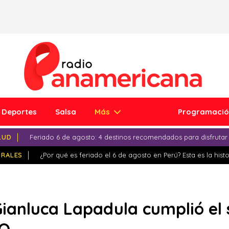
Deportes
Salsa
Más
Programaci
LUD
Feriado 6 de agosto: 4 destinos recomendados para disfrutar
IRALES
¿Por qué es feriado el 6 de agosto en Perú? Esta es la histo
ianluca Lapadula cumplió el 