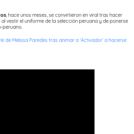
ños
, hace unos meses, se convirtieron en viral tras hacer
’
al vestir el uniforme de la selección peruana y de ponerse
o-peruano.
e de Melissa Paredes tras animar a ‘Activador’ a hacerse