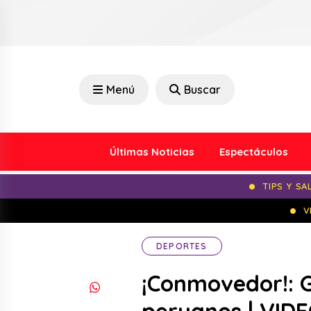
Menú
Buscar
Últimas Noticias
Espectáculos
TIPS Y SA
V
DEPORTES
¡Conmovedor!: G