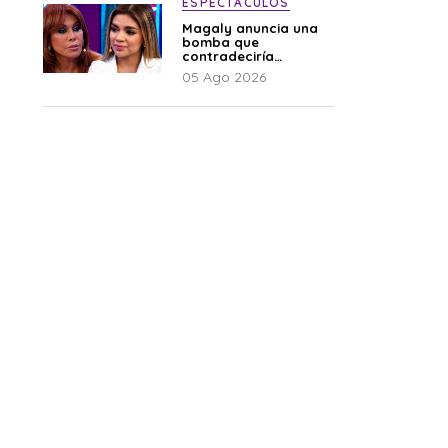
ESPECTÁCULOS
Magaly anuncia una
bomba que
contradeciría
comunicado de La
05 Ago 2026
Bella Luz: “Hay un
audio”