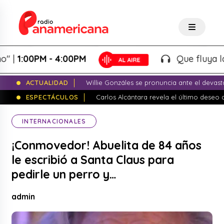
:00PM - 4:00PM
Que fluya la tard
ACTUALIDAD
Willie Gonzáles se pronuncia ante el devas
ESPECTÁCULOS
Carlos Alcántara revela el último dese
INTERNACIONALES
¡Conmovedor! Abuelita de 84 años
le escribió a Santa Claus para
pedirle un perro y…
admin