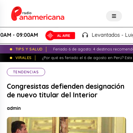
 09:00AM
Levantados - Luigui Ca
TIPS Y SALUD
Feriado 6 de agosto: 4 destinos recomend
VIRALES
¿Por qué es feriado el 6 de agosto en Perú? Esta 
TENDENCIAS
Congresistas defienden designación
de nuevo titular del Interior
admin