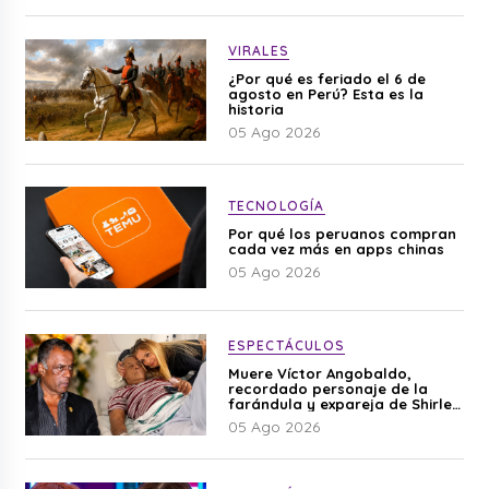
VIRALES
¿Por qué es feriado el 6 de
agosto en Perú? Esta es la
historia
05 Ago 2026
TECNOLOGÍA
Por qué los peruanos compran
cada vez más en apps chinas
05 Ago 2026
ESPECTÁCULOS
Muere Víctor Angobaldo,
recordado personaje de la
farándula y expareja de Shirley
Cherres
05 Ago 2026