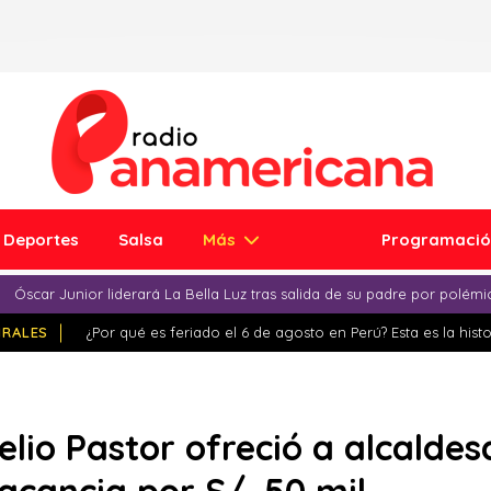
Deportes
Salsa
Más
Programaci
Óscar Junior liderará La Bella Luz tras salida de su padre por polém
IRALES
¿Por qué es feriado el 6 de agosto en Perú? Esta es la histo
lio Pastor ofreció a alcaldes