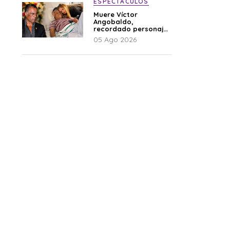
ESPECTÁCULOS
Muere Víctor
Angobaldo,
recordado personaje
de la farándula y
05 Ago 2026
expareja de Shirley
Cherres