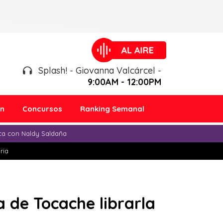
Splash! - Giovanna Valcárcel -
9:00AM - 12:00PM
ón
Concursos
Ranking Semanal
ica con Naldy Saldaña
ria
a de Tocache librarla