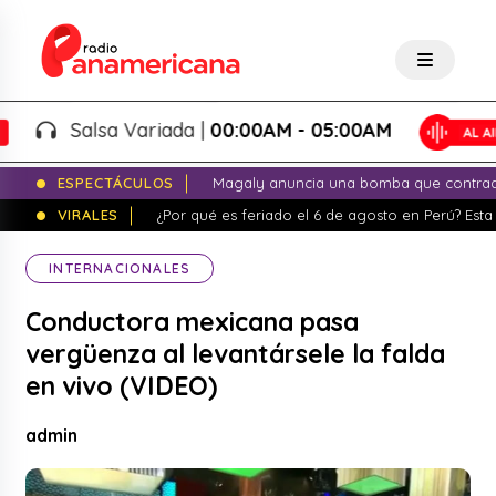
Salsa Variada |
00:00AM - 05:00AM
ESPECTÁCULOS
Magaly anuncia una bomba que contrade
VIRALES
¿Por qué es feriado el 6 de agosto en Perú? Esta 
INTERNACIONALES
Conductora mexicana pasa
vergüenza al levantársele la falda
en vivo (VIDEO)
admin