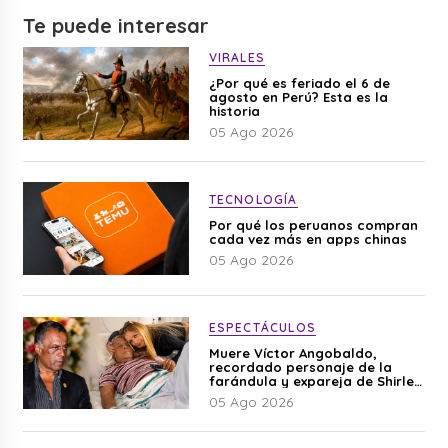
Te puede interesar
VIRALES
¿Por qué es feriado el 6 de
agosto en Perú? Esta es la
historia
05 Ago 2026
TECNOLOGÍA
Por qué los peruanos compran
cada vez más en apps chinas
05 Ago 2026
ESPECTÁCULOS
Muere Víctor Angobaldo,
recordado personaje de la
farándula y expareja de Shirley
Cherres
05 Ago 2026