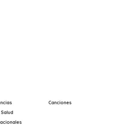
ncias
Canciones
y Salud
nacionales