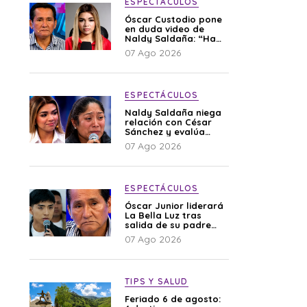
ESPECTÁCULOS
Óscar Custodio pone
en duda video de
Naldy Saldaña: “Hay
cosas que de repente
07 Ago 2026
se han editado”
ESPECTÁCULOS
Naldy Saldaña niega
relación con César
Sánchez y evalúa
denunciar a su
07 Ago 2026
esposa: “Es una
difamación”
ESPECTÁCULOS
Óscar Junior liderará
La Bella Luz tras
salida de su padre
por polémica con
07 Ago 2026
Naldy Saldaña
TIPS Y SALUD
Feriado 6 de agosto: