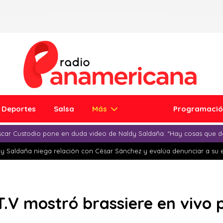
Deportes
Salsa
Más
Programaci
car Custodio pone en duda video de Naldy Saldaña: “Hay cosas que d
y Saldaña niega relación con César Sánchez y evalúa denunciar a su 
.V mostró brassiere en vivo 