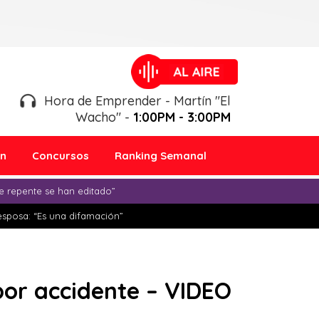
Hora de Emprender - Martín "El
Wacho" -
1:00PM - 3:00PM
ón
Concursos
Ranking Semanal
e repente se han editado”
esposa: “Es una difamación”
por accidente – VIDEO