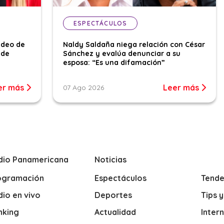
ESPECTÁCULOS
ideo de
Naldy Saldaña niega relación con César
 de
Sánchez y evalúa denunciar a su
esposa: “Es una difamación”
er más
Leer más
07 Ago 2026
dio Panamericana
Noticias
ogramación
Espectáculos
Tende
io en vivo
Deportes
Tips 
nking
Actualidad
Inter