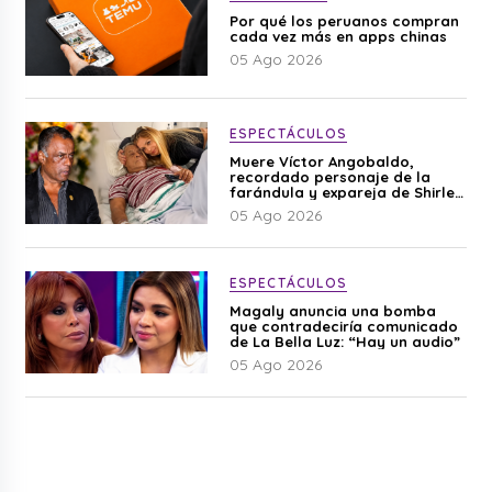
Por qué los peruanos compran
cada vez más en apps chinas
05 Ago 2026
ESPECTÁCULOS
Muere Víctor Angobaldo,
recordado personaje de la
farándula y expareja de Shirley
Cherres
05 Ago 2026
ESPECTÁCULOS
Magaly anuncia una bomba
que contradeciría comunicado
de La Bella Luz: “Hay un audio”
05 Ago 2026