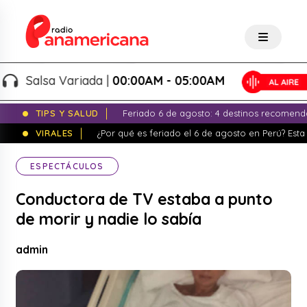
Salsa Variada |
00:00AM - 05:00AM
TIPS Y SALUD
Feriado 6 de agosto: 4 destinos recomend
VIRALES
¿Por qué es feriado el 6 de agosto en Perú? Esta 
ESPECTÁCULOS
Conductora de TV estaba a punto
de morir y nadie lo sabía
admin