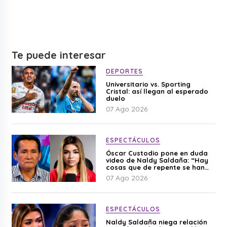
Te puede interesar
DEPORTES
Universitario vs. Sporting
Cristal: así llegan al esperado
duelo
07 Ago 2026
ESPECTÁCULOS
Óscar Custodio pone en duda
video de Naldy Saldaña: “Hay
cosas que de repente se han
editado”
07 Ago 2026
ESPECTÁCULOS
Naldy Saldaña niega relación