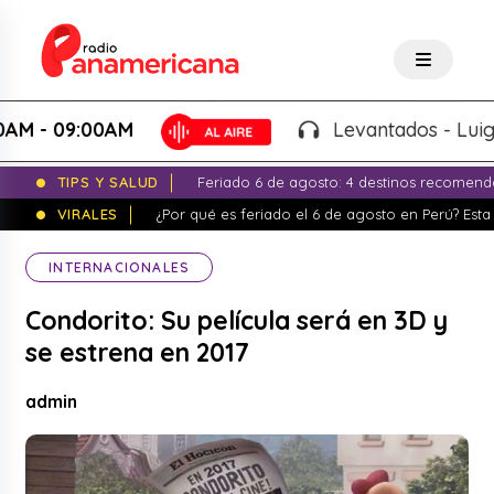
 09:00AM
Levantados - Luigui Car
TIPS Y SALUD
Feriado 6 de agosto: 4 destinos recomend
VIRALES
¿Por qué es feriado el 6 de agosto en Perú? Esta 
INTERNACIONALES
Condorito: Su película será en 3D y
se estrena en 2017
admin