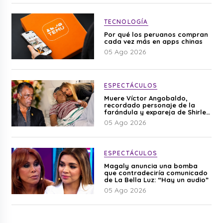
TECNOLOGÍA
Por qué los peruanos compran
cada vez más en apps chinas
05 Ago 2026
ESPECTÁCULOS
Muere Víctor Angobaldo,
recordado personaje de la
farándula y expareja de Shirley
Cherres
05 Ago 2026
ESPECTÁCULOS
Magaly anuncia una bomba
que contradeciría comunicado
de La Bella Luz: “Hay un audio”
05 Ago 2026