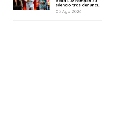
Bella Luz rompen su
silencio tras denuncia
de Naldy: “Todo el
05 Ago 2026
mundo lo sabía”