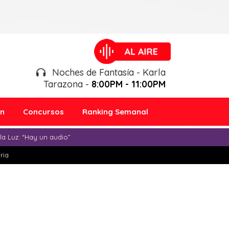
Noches de Fantasía - Karla
Tarazona -
8:00PM - 11:00PM
ón
Concursos
Ranking Semanal
a Luz: “Hay un audio”
ria