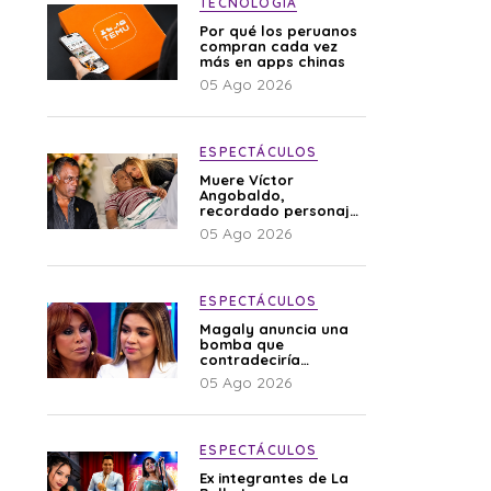
TECNOLOGÍA
Por qué los peruanos
compran cada vez
más en apps chinas
05 Ago 2026
ESPECTÁCULOS
Muere Víctor
Angobaldo,
recordado personaje
de la farándula y
05 Ago 2026
expareja de Shirley
Cherres
ESPECTÁCULOS
Magaly anuncia una
bomba que
contradeciría
comunicado de La
05 Ago 2026
Bella Luz: “Hay un
audio”
ESPECTÁCULOS
Ex integrantes de La