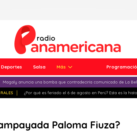
Deportes
Salsa
Más
Programaci
Magaly anuncia una bomba que contradeciría comunicado de La Bell
IRALES
¿Por qué es feriado el 6 de agosto en Perú? Esta es la histo
 ampayada Paloma Fiuza?