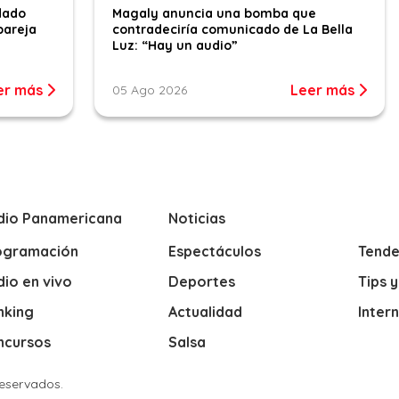
dado
Magaly anuncia una bomba que
pareja
contradeciría comunicado de La Bella
Luz: “Hay un audio”
er más
Leer más
05 Ago 2026
dio Panamericana
Noticias
ogramación
Espectáculos
Tende
io en vivo
Deportes
Tips 
nking
Actualidad
Inter
ncursos
Salsa
Reservados.