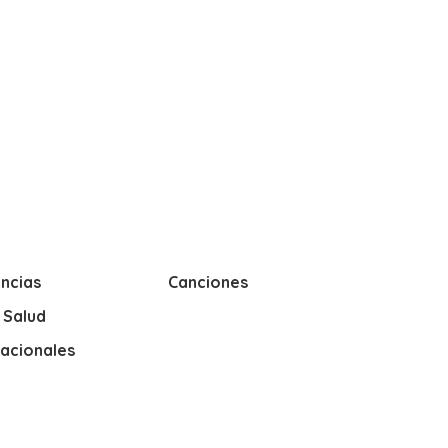
ncias
Canciones
y Salud
nacionales