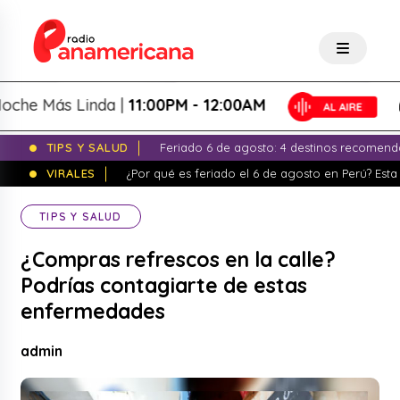
e Más Linda |
11:00PM - 12:00AM
TIPS Y SALUD
Feriado 6 de agosto: 4 destinos recomend
VIRALES
¿Por qué es feriado el 6 de agosto en Perú? Esta 
TIPS Y SALUD
¿Compras refrescos en la calle?
Podrías contagiarte de estas
enfermedades
admin