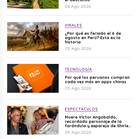
06 Ago 2026
VIRALES
¿Por qué es feriado el 6 de
agosto en Perú? Esta es la
historia
05 Ago 2026
TECNOLOGÍA
Por qué los peruanos compran
cada vez más en apps chinas
05 Ago 2026
ESPECTÁCULOS
Muere Víctor Angobaldo,
recordado personaje de la
farándula y expareja de Shirley
Cherres
05 Ago 2026