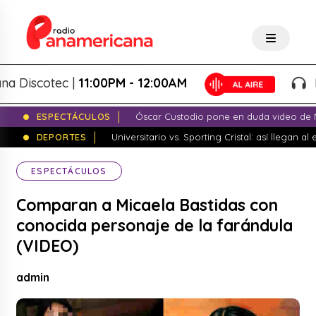
iscotec |
11:00PM - 12:00AM
Pana
ESPECTÁCULOS
Óscar Custodio pone en duda video de N
DEPORTES
Universitario vs. Sporting Cristal: así llegan a
ESPECTÁCULOS
Comparan a Micaela Bastidas con
conocida personaje de la farándula
(VIDEO)
admin