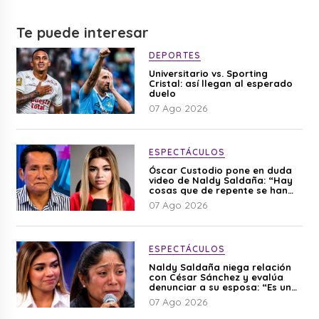
Te puede interesar
DEPORTES
Universitario vs. Sporting
Cristal: así llegan al esperado
duelo
07 Ago 2026
ESPECTÁCULOS
Óscar Custodio pone en duda
video de Naldy Saldaña: “Hay
cosas que de repente se han
editado”
07 Ago 2026
ESPECTÁCULOS
Naldy Saldaña niega relación
con César Sánchez y evalúa
denunciar a su esposa: “Es una
difamación”
07 Ago 2026