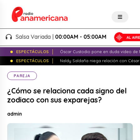
Salsa Variada |
00:00AM - 05:00AM
ESPECTÁCULOS
Óscar Custodio pone en duda video de N
ESPECTÁCULOS
Naldy Saldaña niega relación con César
PAREJA
¿Cómo se relaciona cada signo del
zodiaco con sus exparejas?
admin