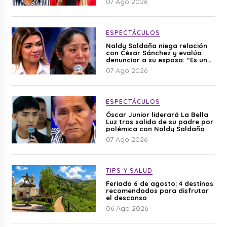
07 Ago 2026
ESPECTÁCULOS
Naldy Saldaña niega relación
con César Sánchez y evalúa
denunciar a su esposa: “Es una
difamación”
07 Ago 2026
ESPECTÁCULOS
Óscar Junior liderará La Bella
Luz tras salida de su padre por
polémica con Naldy Saldaña
07 Ago 2026
TIPS Y SALUD
Feriado 6 de agosto: 4 destinos
recomendados para disfrutar
el descanso
06 Ago 2026