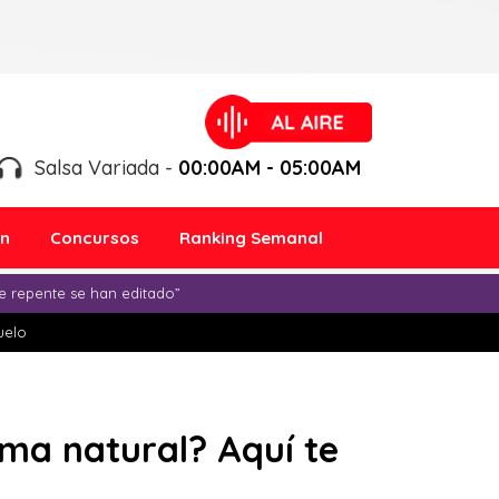
Salsa Variada -
00:00AM - 05:00AM
ón
Concursos
Ranking Semanal
e repente se han editado”
duelo
ma natural? Aquí te