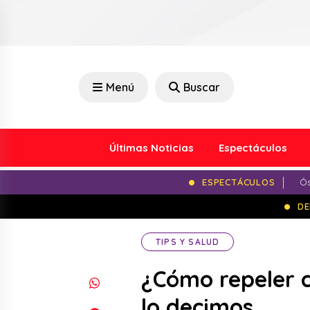
Menú
Buscar
Últimas Noticias
Espectáculos
ESPECTÁCULOS
Ós
DE
TIPS Y SALUD
¿Cómo repeler 
lo decimos