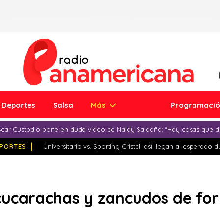
Deportes
Salsa
Más
Programaci
car Custodio pone en duda video de Naldy Saldaña: “Hay cosas que d
PORTES
Universitario vs. Sporting Cristal: así llegan al esperado 
cucarachas y zancudos de for