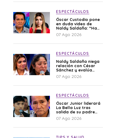
ESPECTÁCULOS
Óscar Custodio pone
en duda video de
Naldy Saldaña: “Hay
cosas que de repente
07 Ago 2026
se han editado”
ESPECTÁCULOS
Naldy Saldaña niega
relación con César
Sánchez y evalúa
denunciar a su
07 Ago 2026
esposa: “Es una
difamación”
ESPECTÁCULOS
Óscar Junior liderará
La Bella Luz tras
salida de su padre
por polémica con
07 Ago 2026
Naldy Saldaña
TIPS Y SALUD