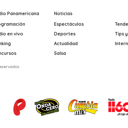
dio Panamericana
Noticias
ogramación
Espectáculos
Tende
io en vivo
Deportes
Tips 
nking
Actualidad
Inter
ncursos
Salsa
Reservados.