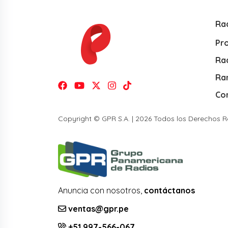
Ra
Pr
Rad
Ra
Co
Copyright © GPR S.A. | 2026 Todos los Derechos 
Anuncia con nosotros,
contáctanos
ventas@gpr.pe
+51 997-566-067