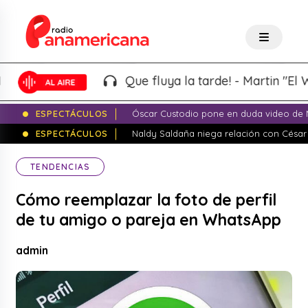
Que fluya la tarde! - Martin "El Wacho"
ESPECTÁCULOS
Óscar Custodio pone en duda video de N
ESPECTÁCULOS
Naldy Saldaña niega relación con César
TENDENCIAS
Cómo reemplazar la foto de perfil
de tu amigo o pareja en WhatsApp
admin