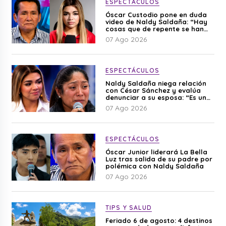
ESPECTÁCULOS
Óscar Custodio pone en duda
video de Naldy Saldaña: “Hay
cosas que de repente se han
editado”
07 Ago 2026
ESPECTÁCULOS
Naldy Saldaña niega relación
con César Sánchez y evalúa
denunciar a su esposa: “Es una
difamación”
07 Ago 2026
ESPECTÁCULOS
Óscar Junior liderará La Bella
Luz tras salida de su padre por
polémica con Naldy Saldaña
07 Ago 2026
TIPS Y SALUD
Feriado 6 de agosto: 4 destinos