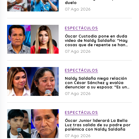
duelo
07 Ago 2026
ESPECTÁCULOS
Óscar Custodio pone en duda
video de Naldy Saldaña: “Hay
cosas que de repente se han
editado”
07 Ago 2026
ESPECTÁCULOS
Naldy Saldaña niega relación
con César Sánchez y evalúa
denunciar a su esposa: “Es una
difamación”
07 Ago 2026
ESPECTÁCULOS
Óscar Junior liderará La Bella
Luz tras salida de su padre por
polémica con Naldy Saldaña
07 Ago 2026