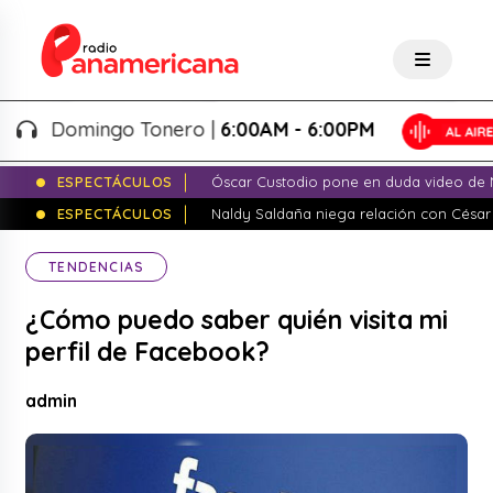
Domingo Tonero |
6:00AM - 6:00PM
ESPECTÁCULOS
Óscar Custodio pone en duda video de N
ESPECTÁCULOS
Naldy Saldaña niega relación con César
TENDENCIAS
¿Cómo puedo saber quién visita mi
perfil de Facebook?
admin