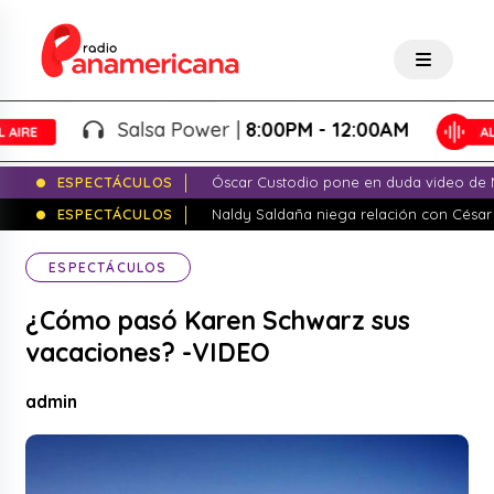
Salsa Power |
8:00PM - 12:00AM
ESPECTÁCULOS
Óscar Custodio pone en duda video de N
ESPECTÁCULOS
Naldy Saldaña niega relación con César
ESPECTÁCULOS
¿Cómo pasó Karen Schwarz sus
vacaciones? -VIDEO
admin