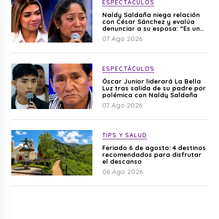
ESPECTÁCULOS
Naldy Saldaña niega relación
con César Sánchez y evalúa
denunciar a su esposa: “Es una
difamación”
07 Ago 2026
ESPECTÁCULOS
Óscar Junior liderará La Bella
Luz tras salida de su padre por
polémica con Naldy Saldaña
07 Ago 2026
TIPS Y SALUD
Feriado 6 de agosto: 4 destinos
recomendados para disfrutar
el descanso
06 Ago 2026