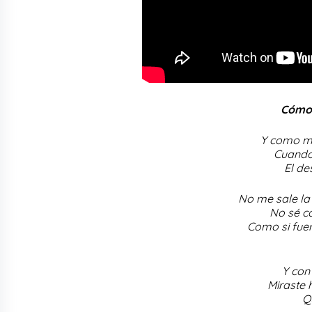
Cómo 
Y como mi
Cuando
El de
No me sale la
No sé c
Como si fuer
Y con
Miraste 
Q