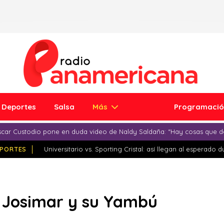
Deportes
Salsa
Más
Programaci
car Custodio pone en duda video de Naldy Saldaña: “Hay cosas que d
PORTES
Universitario vs. Sporting Cristal: así llegan al esperado 
 Josimar y su Yambú