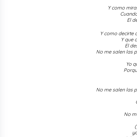
Y como mirar
Cuando
El d
Y como decirte 
Y que d
El de
No me salen las p
Yo q
Porqu
No me salen las p
No me
(
yo