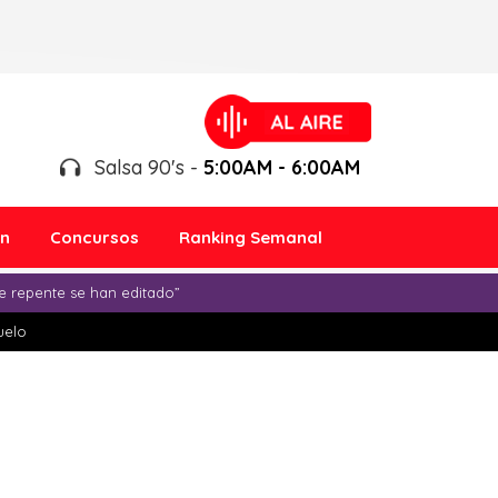
Salsa 90's -
5:00AM - 6:00AM
ón
Concursos
Ranking Semanal
e repente se han editado”
duelo