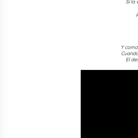
Si la
Y como 
Cuando
El de