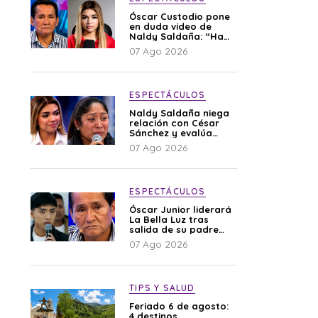
Óscar Custodio pone
en duda video de
Naldy Saldaña: “Hay
cosas que de repente
07 Ago 2026
se han editado”
ESPECTÁCULOS
Naldy Saldaña niega
relación con César
Sánchez y evalúa
denunciar a su
07 Ago 2026
esposa: “Es una
difamación”
ESPECTÁCULOS
Óscar Junior liderará
La Bella Luz tras
salida de su padre
por polémica con
07 Ago 2026
Naldy Saldaña
TIPS Y SALUD
Feriado 6 de agosto:
4 destinos