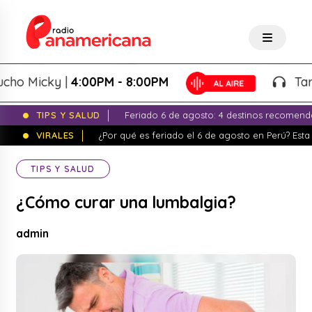
 Micky |
4:00PM - 8:00PM
Tardeo 
TIPS Y SALUD
Feriado 6 de agosto: 4 destinos recomend
VIRALES
¿Por qué es feriado el 6 de agosto en Perú? Esta 
TIPS Y SALUD
¿Cómo curar una lumbalgia?
admin