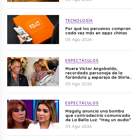
TECNOLOGÍA
Por qué los peruanos compran
cada vez más en apps chinas
05 Ago 2026
ESPECTÁCULOS
Muere Víctor Angobaldo,
recordado personaje de la
farándula y expareja de Shirley
Cherres
05 Ago 2026
ESPECTÁCULOS
Magaly anuncia una bomba
que contradeciría comunicado
de La Bella Luz: “Hay un audio”
05 Ago 2026