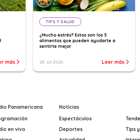
TIPS Y SALUD
¿Mucho estrés? Estos son los 5
l
alimentos que pueden ayudarte a
sentirte mejor
er más
Leer más
28 Jul 2026
dio Panamericana
Noticias
ogramación
Espectáculos
Tende
io en vivo
Deportes
Tips 
nking
Actualidad
Inter