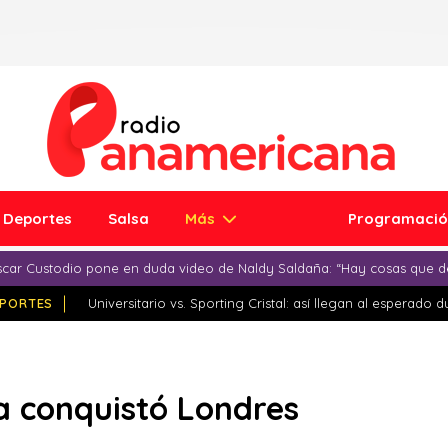
Deportes
Salsa
Más
Programaci
car Custodio pone en duda video de Naldy Saldaña: “Hay cosas que d
PORTES
Universitario vs. Sporting Cristal: así llegan al esperado 
 conquistó Londres