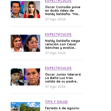
ESPECTÁCULOS
Óscar Custodio pone
en duda video de
Naldy Saldaña: “Hay
cosas que de repente
07 Ago 2026
se han editado”
ESPECTÁCULOS
Naldy Saldaña niega
relación con César
Sánchez y evalúa
denunciar a su
07 Ago 2026
esposa: “Es una
difamación”
ESPECTÁCULOS
Óscar Junior liderará
La Bella Luz tras
salida de su padre
por polémica con
07 Ago 2026
Naldy Saldaña
TIPS Y SALUD
Feriado 6 de agosto: