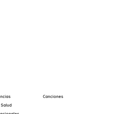
ncias
Canciones
y Salud
nacionales