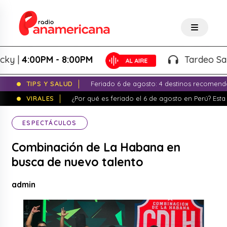
|
4:00PM - 8:00PM
Tardeo Salsero
TIPS Y SALUD
Feriado 6 de agosto: 4 destinos recomend
VIRALES
¿Por qué es feriado el 6 de agosto en Perú? Esta 
ESPECTÁCULOS
Combinación de La Habana en
busca de nuevo talento
admin