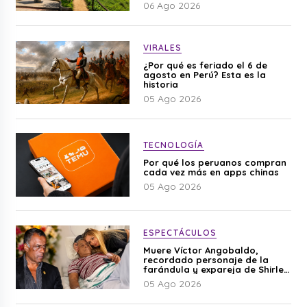
06 Ago 2026
VIRALES
¿Por qué es feriado el 6 de
agosto en Perú? Esta es la
historia
05 Ago 2026
TECNOLOGÍA
Por qué los peruanos compran
cada vez más en apps chinas
05 Ago 2026
ESPECTÁCULOS
Muere Víctor Angobaldo,
recordado personaje de la
farándula y expareja de Shirley
Cherres
05 Ago 2026