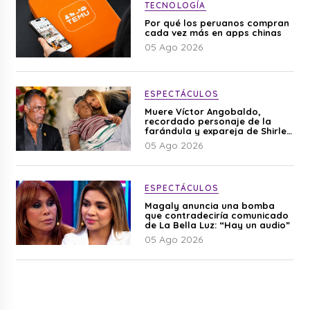
TECNOLOGÍA
Por qué los peruanos compran
cada vez más en apps chinas
05 Ago 2026
ESPECTÁCULOS
Muere Víctor Angobaldo,
recordado personaje de la
farándula y expareja de Shirley
Cherres
05 Ago 2026
ESPECTÁCULOS
Magaly anuncia una bomba
que contradeciría comunicado
de La Bella Luz: “Hay un audio”
05 Ago 2026