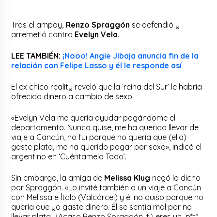
Tras el ampay,
Renzo Spraggón
se defendió y
arremetió contra
Evelyn Vela.
LEE TAMBIÉN:
¡Nooo! Angie Jibaja anuncia fin de la
relación con Felipe Lasso y él le responde así
El ex chico reality reveló que la ‘reina del Sur’ le habría
ofrecido dinero a cambio de sexo.
«Evelyn Vela me quería ayudar pagándome el
departamento. Nunca quise, me ha querido llevar de
viaje a Cancún, no fui porque no quería que (ella)
gaste plata, me ha querido pagar por sexo», indicó el
argentino en ‘Cuéntamelo Todo’.
Sin embargo, la amiga de
Melissa Klug
negó lo dicho
por Spraggón. «Lo invité también a un viaje a Cancún
con Melissa e Ítalo (Valcárcel) y él no quiso porque no
quería que yo gaste dinero. Él se sentía mal por no
llevar plata. ¿Acaso Renzo Spraggón, tú eres un p*t*