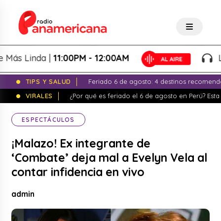
 Linda |
11:00PM - 12:00AM
La No
TIPS Y SALUD
Feriado 6 de agosto: 4 destinos recomend
VIRALES
¿Por qué es feriado el 6 de agosto en Perú? Esta 
ESPECTÁCULOS
¡Malazo! Ex integrante de
‘Combate’ deja mal a Evelyn Vela al
contar infidencia en vivo
admin