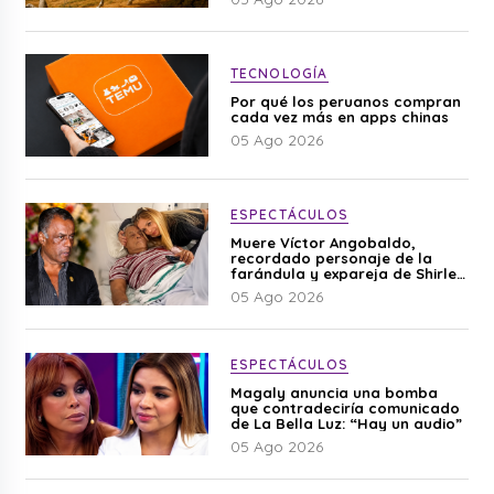
TECNOLOGÍA
Por qué los peruanos compran
cada vez más en apps chinas
05 Ago 2026
ESPECTÁCULOS
Muere Víctor Angobaldo,
recordado personaje de la
farándula y expareja de Shirley
Cherres
05 Ago 2026
ESPECTÁCULOS
Magaly anuncia una bomba
que contradeciría comunicado
de La Bella Luz: “Hay un audio”
05 Ago 2026