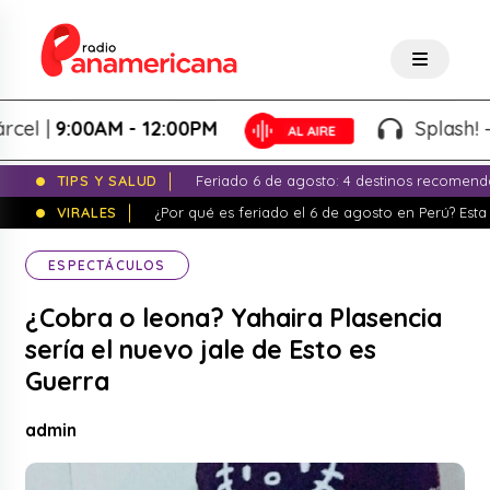
|
9:00AM - 12:00PM
Splash! - Gio
TIPS Y SALUD
Feriado 6 de agosto: 4 destinos recomend
VIRALES
¿Por qué es feriado el 6 de agosto en Perú? Esta 
ESPECTÁCULOS
¿Cobra o leona? Yahaira Plasencia
sería el nuevo jale de Esto es
Guerra
admin