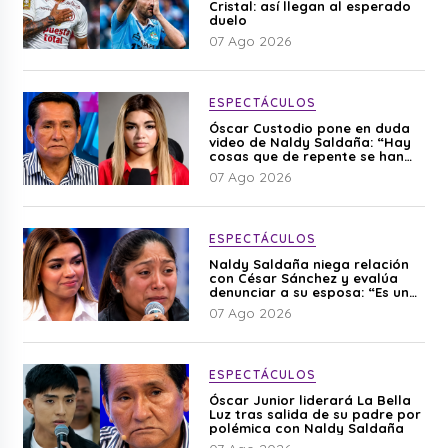
Cristal: así llegan al esperado
duelo
07 Ago 2026
ESPECTÁCULOS
Óscar Custodio pone en duda
video de Naldy Saldaña: “Hay
cosas que de repente se han
editado”
07 Ago 2026
ESPECTÁCULOS
Naldy Saldaña niega relación
con César Sánchez y evalúa
denunciar a su esposa: “Es una
difamación”
07 Ago 2026
ESPECTÁCULOS
Óscar Junior liderará La Bella
Luz tras salida de su padre por
polémica con Naldy Saldaña