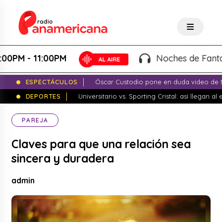
- 11:00PM
Noches de Fantasía - K
ESPECTÁCULOS
Óscar Custodio pone en duda video de N
DEPORTES
Universitario vs. Sporting Cristal: así llegan a
PAREJA
Claves para que una relación sea
sincera y duradera
admin