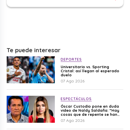
Te puede interesar
DEPORTES
Universitario vs. Sporting
Cristal: así llegan al esperado
duelo
07 Ago 2026
ESPECTÁCULOS
Óscar Custodio pone en duda
video de Naldy Saldaña: “Hay
cosas que de repente se han
editado”
07 Ago 2026