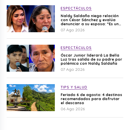
ESPECTÁCULOS
Naldy Saldaña niega relación
con César Sánchez y evalúa
denunciar a su esposa: “Es una
difamación”
07 Ago 2026
ESPECTÁCULOS
Óscar Junior liderará La Bella
Luz tras salida de su padre por
polémica con Naldy Saldaña
07 Ago 2026
TIPS Y SALUD
Feriado 6 de agosto: 4 destinos
recomendados para disfrutar
el descanso
06 Ago 2026