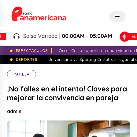
Salsa Variada |
00:00AM - 05:00AM
ESPECTÁCULOS
Óscar Custodio pone en duda video de N
DEPORTES
Universitario vs. Sporting Cristal: así llegan a
PAREJA
¡No falles en el intento! Claves para
mejorar la convivencia en pareja
admin