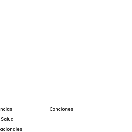
ncias
Canciones
y Salud
nacionales