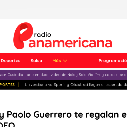
Deportes
Salsa
Más
Programaci
car Custodio pone en duda video de Naldy Saldaña: “Hay cosas que d
PORTES
Universitario vs. Sporting Cristal: así llegan al esperado 
 y Paolo Guerrero te regalan 
IDEO