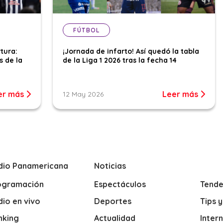
FÚTBOL
tura:
¡Jornada de infarto! Así quedó la tabla
s de la
de la Liga 1 2026 tras la fecha 14
er más
Leer más
12 May 2026
dio Panamericana
Noticias
ogramación
Espectáculos
Tende
io en vivo
Deportes
Tips 
nking
Actualidad
Inter