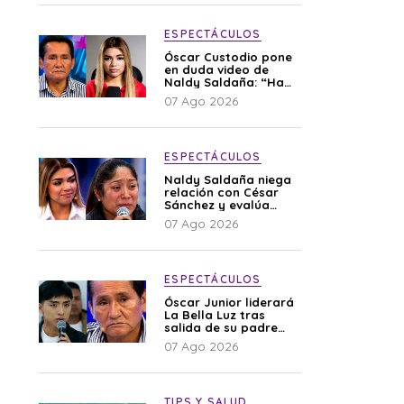
ESPECTÁCULOS
Óscar Custodio pone
en duda video de
Naldy Saldaña: “Hay
cosas que de repente
07 Ago 2026
se han editado”
ESPECTÁCULOS
Naldy Saldaña niega
relación con César
Sánchez y evalúa
denunciar a su
07 Ago 2026
esposa: “Es una
difamación”
ESPECTÁCULOS
Óscar Junior liderará
La Bella Luz tras
salida de su padre
por polémica con
07 Ago 2026
Naldy Saldaña
TIPS Y SALUD