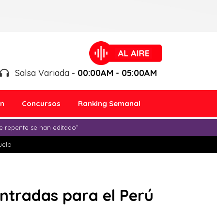
Salsa Variada -
00:00AM - 05:00AM
ón
Concursos
Ranking Semanal
e repente se han editado”
duelo
entradas para el Perú