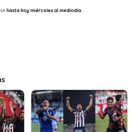
rse
hasta hoy miércoles al mediodía
.
as