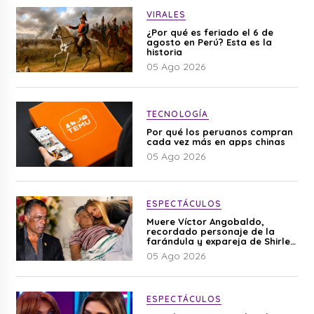
VIRALES
¿Por qué es feriado el 6 de
agosto en Perú? Esta es la
historia
05 Ago 2026
TECNOLOGÍA
Por qué los peruanos compran
cada vez más en apps chinas
05 Ago 2026
ESPECTÁCULOS
Muere Víctor Angobaldo,
recordado personaje de la
farándula y expareja de Shirley
Cherres
05 Ago 2026
ESPECTÁCULOS