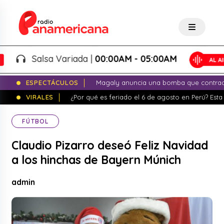
Salsa Variada |
00:00AM - 05:00AM
ESPECTÁCULOS
Magaly anuncia una bomba que contrade
VIRALES
¿Por qué es feriado el 6 de agosto en Perú? Esta 
FÚTBOL
Claudio Pizarro deseó Feliz Navidad
a los hinchas de Bayern Múnich
admin